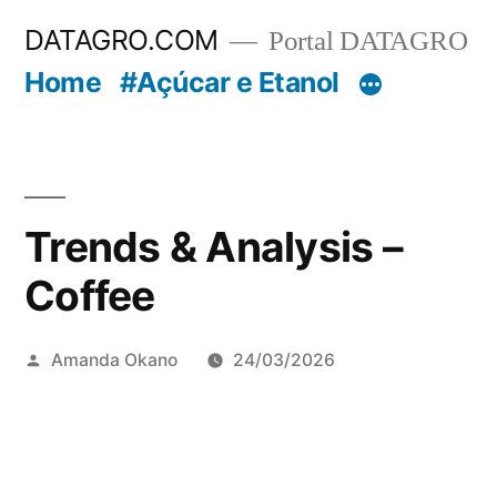
Pular
DATAGRO.COM
Portal DATAGRO
para
Home
#Açúcar e Etanol
o
conteúdo
Trends & Analysis –
Coffee
Publicado
Amanda Okano
24/03/2026
por