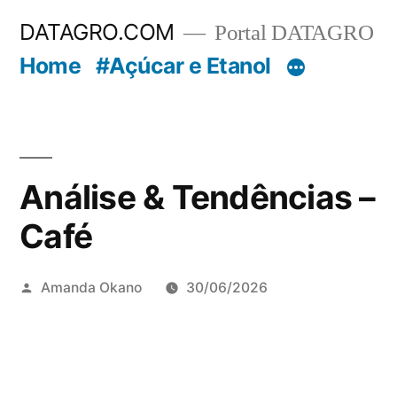
Pular
DATAGRO.COM
Portal DATAGRO
para
Home
#Açúcar e Etanol
o
conteúdo
Análise & Tendências –
Café
Publicado
Amanda Okano
30/06/2026
por