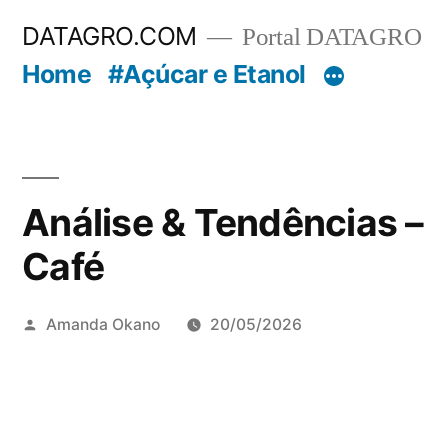
Pular
DATAGRO.COM
Portal DATAGRO
para
Home
#Açúcar e Etanol
o
conteúdo
Análise & Tendências –
Café
Publicado
Amanda Okano
20/05/2026
por