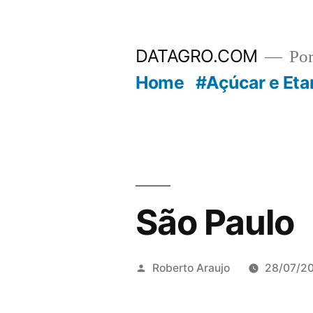
Pular
para
DATAGRO.COM
Po
o
Home
#Açúcar e Eta
conteúdo
São Paulo
Publicado
Roberto Araujo
28/07/2
por