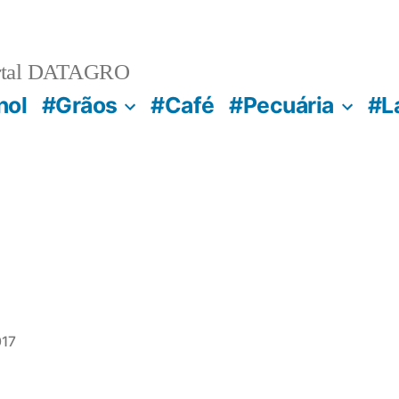
rtal DATAGRO
nol
#Grãos
#Café
#Pecuária
#L
017