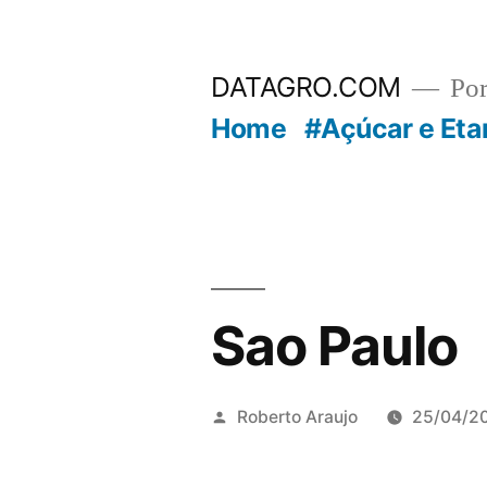
Pular
para
DATAGRO.COM
Po
o
Home
#Açúcar e Eta
conteúdo
Sao Paulo
Publicado
Roberto Araujo
25/04/2
por