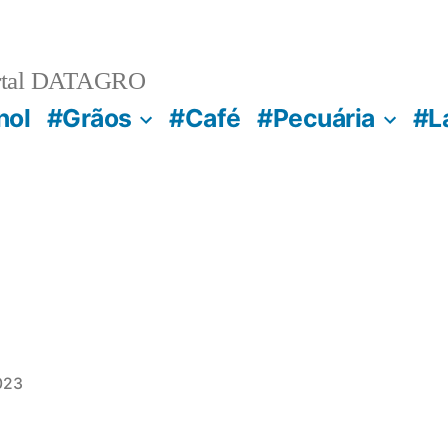
rtal DATAGRO
nol
#Grãos
#Café
#Pecuária
#L
023