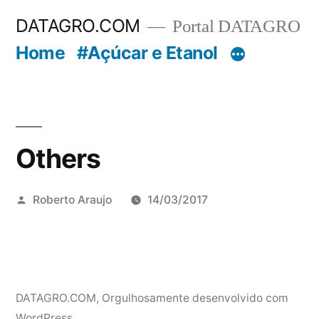
Pular
DATAGRO.COM
Portal DATAGRO
para
Home
#Açúcar e Etanol
o
conteúdo
Others
Publicado
Roberto Araujo
14/03/2017
por
DATAGRO.COM
,
Orgulhosamente desenvolvido com
WordPress.