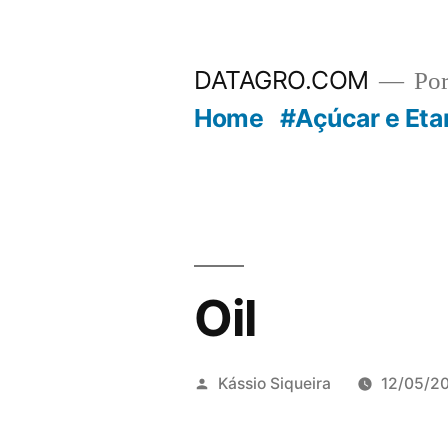
Pular
para
DATAGRO.COM
Po
o
Home
#Açúcar e Eta
conteúdo
Oil
Publicado
Kássio Siqueira
12/05/2
por