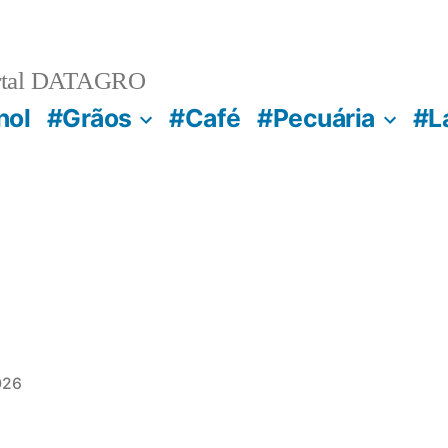
rtal DATAGRO
nol
#Grãos
#Café
#Pecuária
#L
026