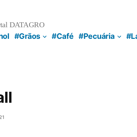
rtal DATAGRO
nol
#Grãos
#Café
#Pecuária
#L
ll
21