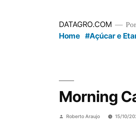
Pular
para
DATAGRO.COM
Po
o
Home
#Açúcar e Eta
conteúdo
Morning Ca
Publicado
Roberto Araujo
15/10/20
por