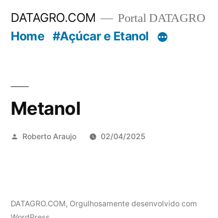
Pular
DATAGRO.COM
Portal DATAGRO
para
Home
#Açúcar e Etanol
o
conteúdo
Metanol
Publicado
Roberto Araujo
02/04/2025
por
DATAGRO.COM
,
Orgulhosamente desenvolvido com
WordPress.