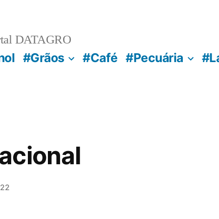
rtal DATAGRO
nol
#Grãos
#Café
#Pecuária
#L
acional
022