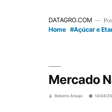
Pular
para
DATAGRO.COM
Po
o
Home
#Açúcar e Eta
conteúdo
Mercado N
Publicado
Roberto Araujo
14/04/2
por