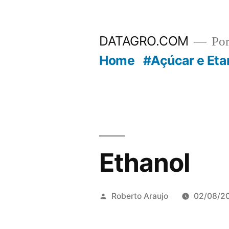
Pular
para
DATAGRO.COM
Po
o
Home
#Açúcar e Eta
conteúdo
Ethanol
Publicado
Roberto Araujo
02/08/2
por