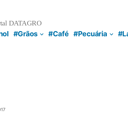
rtal DATAGRO
nol
#Grãos
#Café
#Pecuária
#L
017