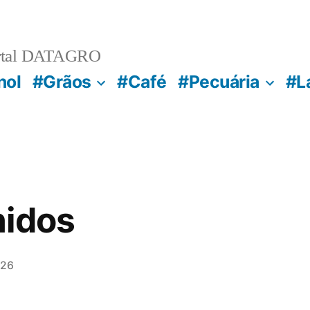
rtal DATAGRO
nol
#Grãos
#Café
#Pecuária
#L
nidos
026