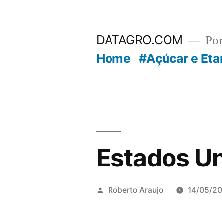
Pular
para
DATAGRO.COM
Po
o
Home
#Açúcar e Eta
conteúdo
Estados U
Publicado
Roberto Araujo
14/05/2
por