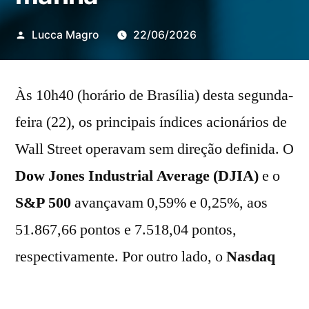
Publicado
Lucca Magro
22/06/2026
por
Às 10h40 (horário de Brasília) desta segunda-
feira (22), os principais índices acionários de
Wall Street operavam sem direção definida. O
Dow Jones Industrial Average (DJIA)
e o
S&P 500
avançavam 0,59% e 0,25%, aos
51.867,66 pontos e 7.518,04 pontos,
respectivamente. Por outro lado, o
Nasdaq
anotava estabilidade com viés de baixa