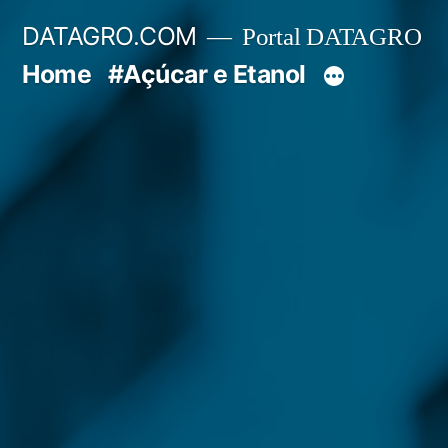
Pular
DATAGRO.COM
Portal DATAGRO
para
Home
#Açúcar e Etanol
o
conteúdo