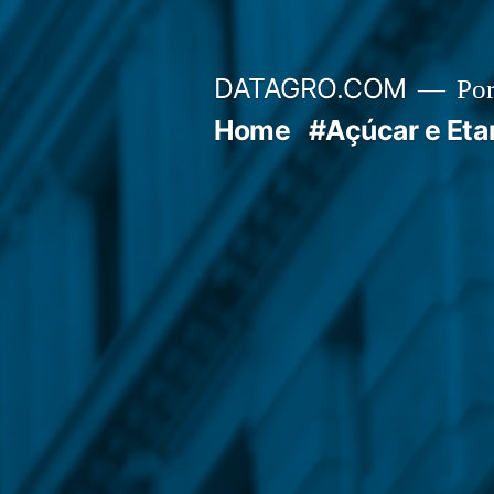
Pular
para
DATAGRO.COM
Po
o
Home
#Açúcar e Eta
conteúdo