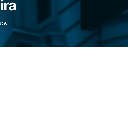
ira
026
) desta sexta-feira (22), os principais
treet
operavam no campo positivo. O
Dow
(DJIA)
anotava leve alta de 0,67%, aos
0
avançava 0,61%, aos 7.491,50 pontos; e
s 26.436,62 pontos.