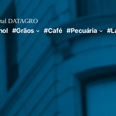
rtal DATAGRO
nol
#Grãos
#Café
#Pecuária
#L