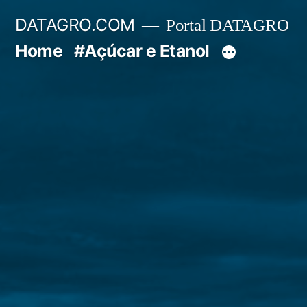
Pular
DATAGRO.COM
Portal DATAGRO
para
Home
#Açúcar e Etanol
o
conteúdo