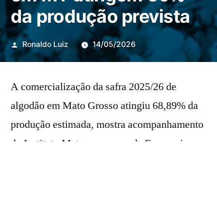
da produção prevista
Publicado
Ronaldo Luiz
14/05/2026
por
A comercialização da safra 2025/26 de
algodão em Mato Grosso atingiu 68,89% da
produção estimada, mostra acompanhamento
do Instituto Mato-grossense de Economia
Agropecuária (Imea). Já para a safra 2026/27,
as negociações alcançam 21,22% da colheita
prevista.