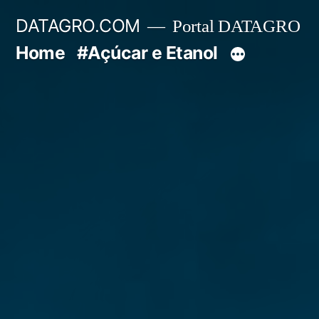
Pular
DATAGRO.COM
Portal DATAGRO
para
Home
#Açúcar e Etanol
o
conteúdo