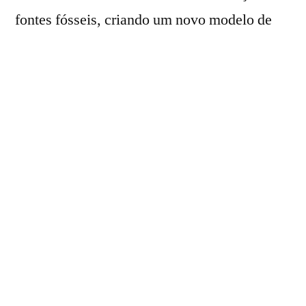
fontes fósseis, criando um novo modelo de
produção baseado na valorização de resíduos
agrícolas e na circularidade.
Nesse cenário, ressaltou o executivo,
tecnologias como o biometano e o etanol
ganham protagonismo ao permitir que
propriedades rurais e usinas produzam parte
da energia consumida em suas próprias
operações.
Segundo Traldi, a evolução dos