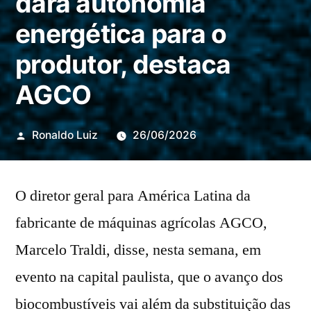
dará autonomia
energética para o
produtor, destaca
AGCO
Publicado
Ronaldo Luiz
26/06/2026
por
O diretor geral para América Latina da
fabricante de máquinas agrícolas AGCO,
Marcelo Traldi, disse, nesta semana, em
evento na capital paulista, que o avanço dos
biocombustíveis vai além da substituição das