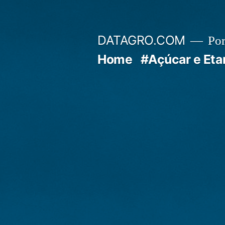
Pular
para
DATAGRO.COM
Po
o
Home
#Açúcar e Eta
conteúdo