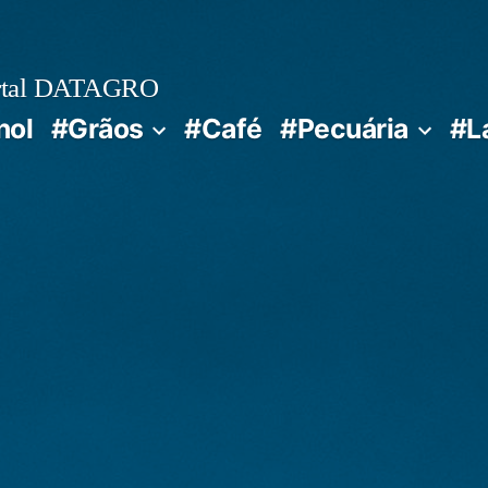
rtal DATAGRO
nol
#Grãos
#Café
#Pecuária
#L