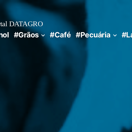
rtal DATAGRO
nol
#Grãos
#Café
#Pecuária
#L