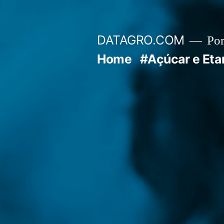
Pular
para
DATAGRO.COM
Po
o
Home
#Açúcar e Eta
conteúdo