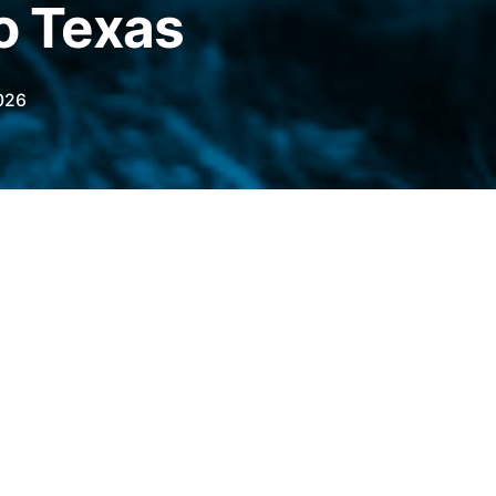
no Texas
026
ltura dos Estados Unidos (USDA)
ira (5) a segunda detecção da mosca-
S, na sigla em inglês) no estado do Texas.
o em um bezerro de um mês de idade no
madamente 9 quilômetros do primeiro foco