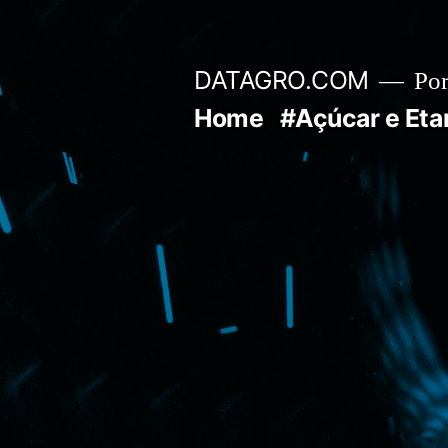
Pular
para
DATAGRO.COM
Po
o
Home
#Açúcar e Eta
conteúdo