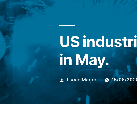
US industr
in May.
Publicado
Lucca Magro
15/06/202
por