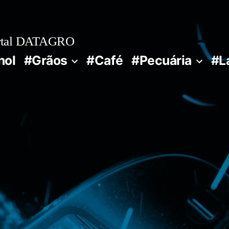
rtal DATAGRO
nol
#Grãos
#Café
#Pecuária
#L