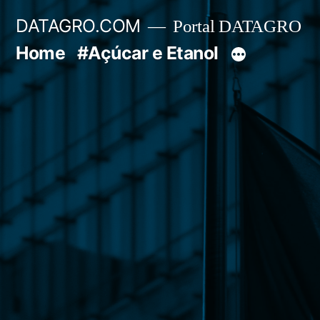
Pular
DATAGRO.COM
Portal DATAGRO
para
Home
#Açúcar e Etanol
o
conteúdo