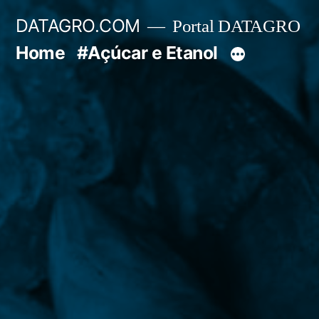
Pular
DATAGRO.COM
Portal DATAGRO
para
Home
#Açúcar e Etanol
o
conteúdo