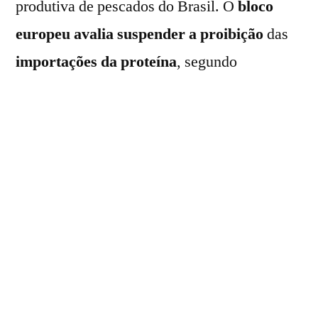
produtiva de pescados do Brasil. O
bloco
europeu avalia suspender a proibição
das
importações da proteína
, segundo
informação da
Folha de S. Paulo
.
Os auditores europeus devem visitar
embarcações de pesca industrial
no
Rio
Grande do Norte
e em
Santa Catarina
,
entre os
dias 8 e 19 de junho
. Serão
vistoriados o
cultivo
e
processamento
de
camarão
,
atum
,
lagosta
e
tilápia
.