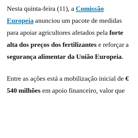
Nesta quinta-feira (11), a
Comissão
Europeia
anunciou um pacote de medidas
para apoiar agricultores afetados pela
forte
alta dos preços dos fertilizantes
e reforçar a
segurança alimentar da União Europeia
.
Entre as ações está a mobilização inicial de
€
540 milhões
em apoio financeiro, valor que
poderá chegar a
€ 1,5 bilhão
com a
participação dos Estados-membros, que terão
autorização para complementar os recursos