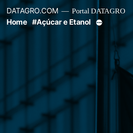
Pular
DATAGRO.COM
Portal DATAGRO
para
Home
#Açúcar e Etanol
o
conteúdo