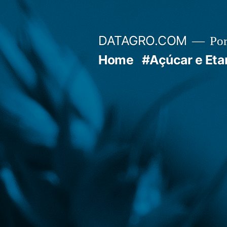
Pular
para
DATAGRO.COM
Po
o
Home
#Açúcar e Eta
conteúdo