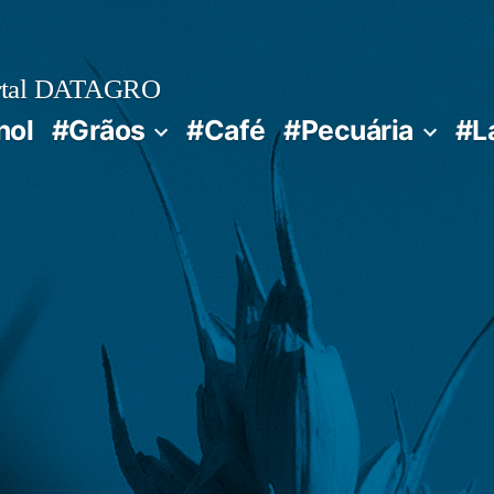
rtal DATAGRO
nol
#Grãos
#Café
#Pecuária
#L