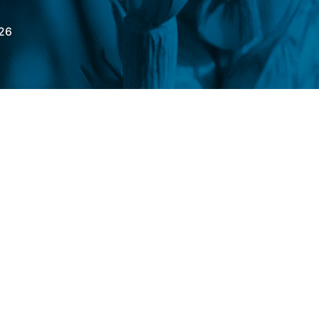
26
 negociado na
Bolsa de Chicago (CBOT)
14) em expressiva baixa de 17,50 pontos e
58,00/bushel, porém com ganho na parcial
lsa de Kansas (KCBT)
, o grão despencou
 cents 705,25/bushel – mas com valorização