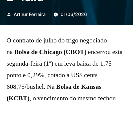
Publicado
Arthur Ferreira
01/06/2026
por
O contrato de julho do trigo negociado
na
Bolsa de Chicago (CBOT)
encerrou esta
segunda-feira (1º) em leva baixa de 1,75
ponto e 0,29%, cotado a US$ cents
608,75/bushel. Na
Bolsa de Kansas
(KCBT)
, o vencimento do mesmo fechou
com recuo de 2,75 pontos e 0,42%, a US$
cents 647,00/bushel.