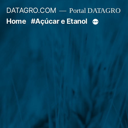
Pular
DATAGRO.COM
Portal DATAGRO
para
Home
#Açúcar e Etanol
o
conteúdo