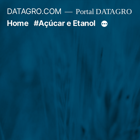
Pular
DATAGRO.COM
Portal DATAGRO
para
Home
#Açúcar e Etanol
o
conteúdo