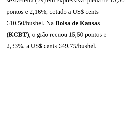
sexta-feira (29) em expressiva queda de 13,50
pontos e 2,16%, cotado a US$ cents
610,50/bushel. Na
Bolsa de Kansas
(KCBT)
, o grão recuou 15,50 pontos e
2,33%, a US$ cents 649,75/bushel.
Na parcial da semana, os futuros fecharam
em baixa de 5,53% na
CBOT
e de 4,73%
na
KCBT.
No recorte mensal, os
vencimentos registraram perdas amplas de
4,12% na
CBOT
e 6,31% na
KCBT.