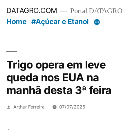
Pular
DATAGRO.COM
Portal DATAGRO
para
Home
#Açúcar e Etanol
o
conteúdo
Trigo opera em leve
queda nos EUA na
manhã desta 3ª feira
Publicado
Arthur Ferreira
07/07/2026
por