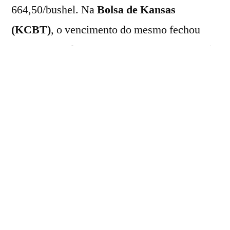
664,50/bushel. Na
Bolsa de Kansas
(KCBT)
, o vencimento do mesmo fechou
com avanço de 15,75 pontos e 2,29%, a US$
cents 703,75/bushel.
Neste pregão, os preços das
commodities
norte-americanas
foram impulsionados pelo
anúncio da
Casa Branca
sobre o
compromisso da China em comprar ao
menos US$ 17 bilhões em produtos
agrícolas dos
Estados Unidos
nos próximos
três anos.