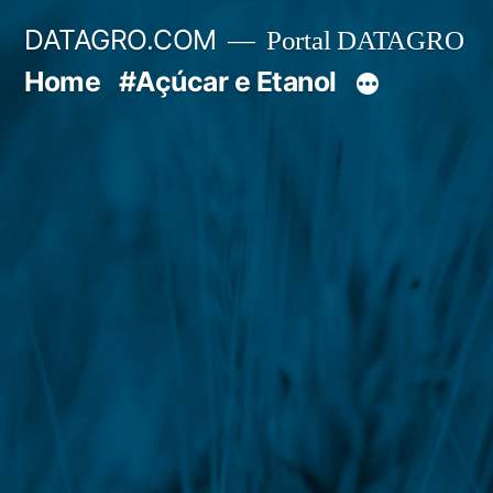
Pular
DATAGRO.COM
Portal DATAGRO
para
Home
#Açúcar e Etanol
o
conteúdo