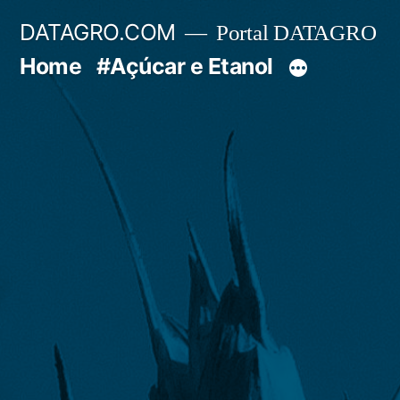
Pular
DATAGRO.COM
Portal DATAGRO
para
Home
#Açúcar e Etanol
o
conteúdo