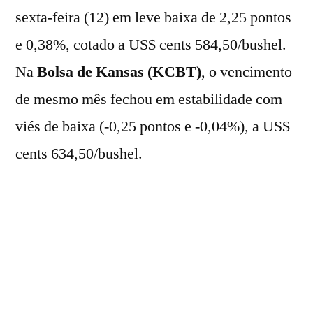
sexta-feira (12) em leve baixa de 2,25 pontos
e 0,38%, cotado a US$ cents 584,50/bushel.
Na
Bolsa de Kansas (KCBT)
, o vencimento
de mesmo mês fechou em estabilidade com
viés de baixa (-0,25 pontos e -0,04%), a US$
cents 634,50/bushel.
Por outro lado, no recorte semanal, os futuros
fecharam em campo positivo com ganhos de
0,78% na
CBOT
e 2,22% na
KCBT
.
Neste pregão, os preços do cereal foram