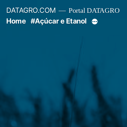
Pular
DATAGRO.COM
Portal DATAGRO
para
Home
#Açúcar e Etanol
o
conteúdo