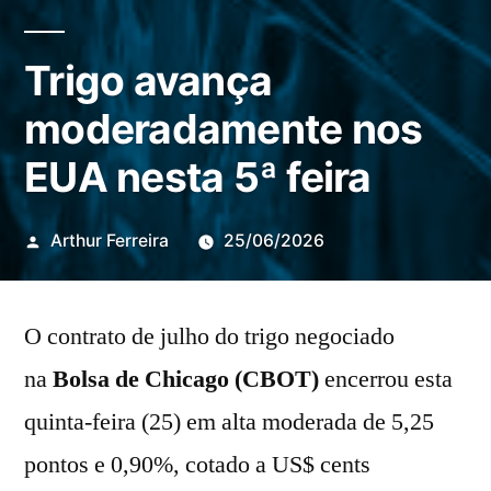
Trigo avança
moderadamente nos
EUA nesta 5ª feira
Publicado
Arthur Ferreira
25/06/2026
por
O contrato de julho do trigo negociado
na
Bolsa de Chicago (CBOT)
encerrou esta
quinta-feira (25) em alta moderada de 5,25
pontos e 0,90%, cotado a US$ cents