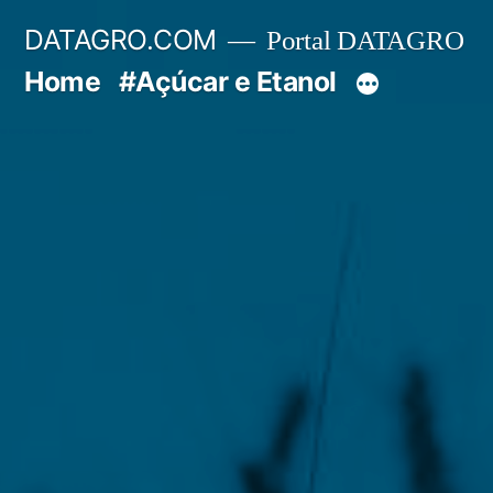
Pular
DATAGRO.COM
Portal DATAGRO
para
Home
#Açúcar e Etanol
o
conteúdo