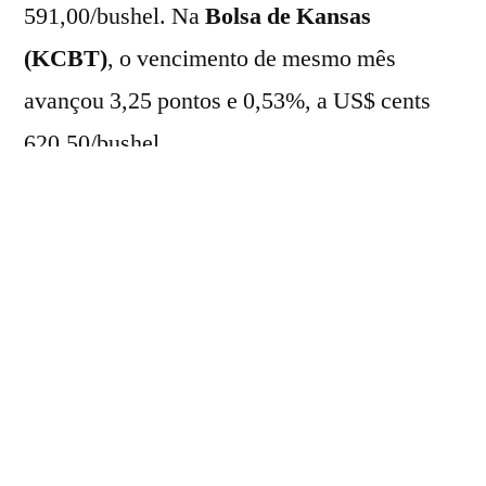
591,00/bushel. Na
Bolsa de Kansas
(KCBT)
, o vencimento de mesmo mês
avançou 3,25 pontos e 0,53%, a US$ cents
620,50/bushel.
Por outro lado, no recorte semanal, os ativos
anotaram perdas de 2,43% na
CBOT
e 3,65%
na
KCBT
.
Neste pregão, os preços do cereal foram
impulsionados, principalmente, pelas
condições climáticas adversas
nas lavouras