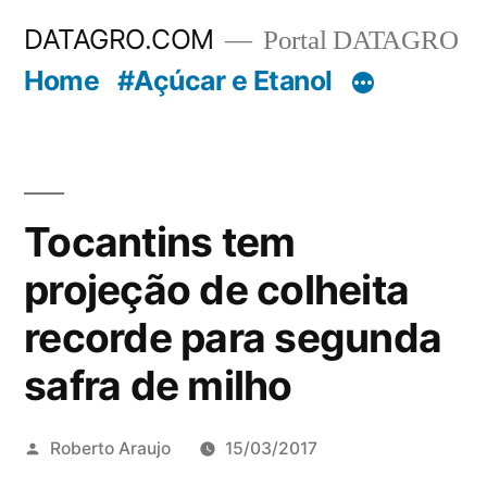
Pular
DATAGRO.COM
Portal DATAGRO
para
Home
#Açúcar e Etanol
o
conteúdo
Tocantins tem
projeção de colheita
recorde para segunda
safra de milho
Publicado
Roberto Araujo
15/03/2017
por