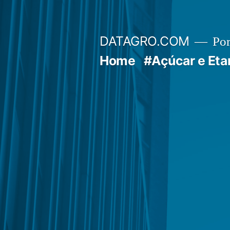
Pular
para
DATAGRO.COM
Po
o
Home
#Açúcar e Eta
conteúdo