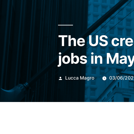
The US cre
jobs in Ma
Publicado
Lucca Magro
03/06/202
por