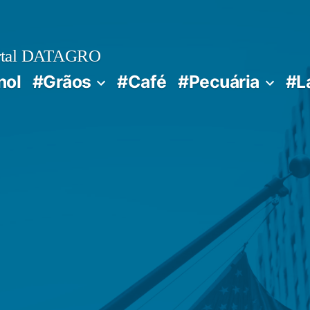
rtal DATAGRO
nol
#Grãos
#Café
#Pecuária
#L