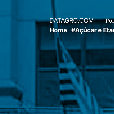
Pular
para
DATAGRO.COM
Po
o
Home
#Açúcar e Eta
conteúdo