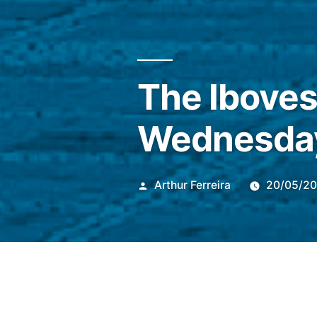
The Iboves
Wednesday 
Publicado
Arthur Ferreira
20/05/2
por