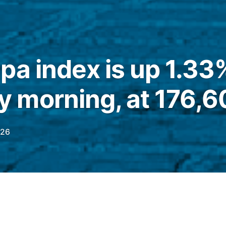
pa index is up 1.33%
morning, at 176,60
026