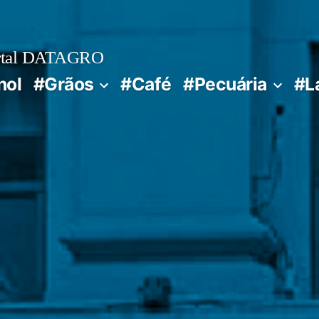
rtal DATAGRO
nol
#Grãos
#Café
#Pecuária
#L