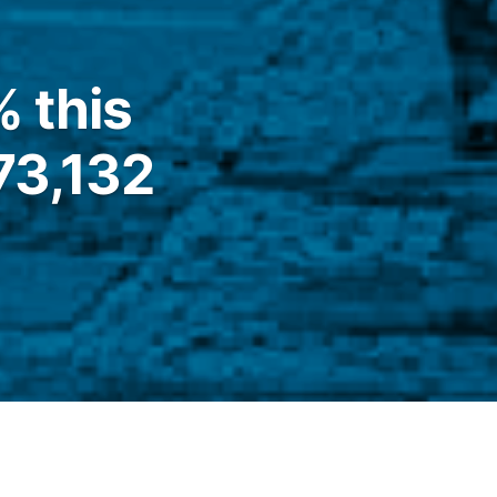
% this
73,132