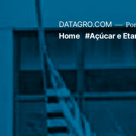
Pular
para
DATAGRO.COM
Po
o
Home
#Açúcar e Eta
conteúdo