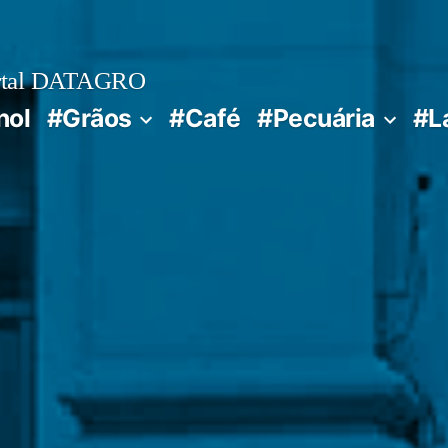
rtal DATAGRO
nol
#Grãos
#Café
#Pecuária
#L