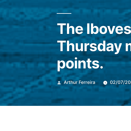
The Iboves
Thursday m
points.
Publicado
Arthur Ferreira
02/07/2
por