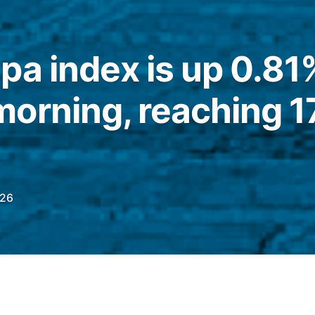
pa index is up 0.81
orning, reaching 1
026