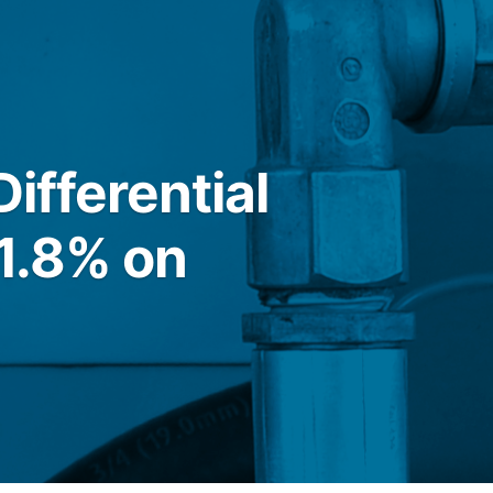
ifferential
11.8% on