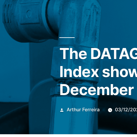
The DATAGR
Index shows
December 
Publicado
Arthur Ferreira
03/12/20
por