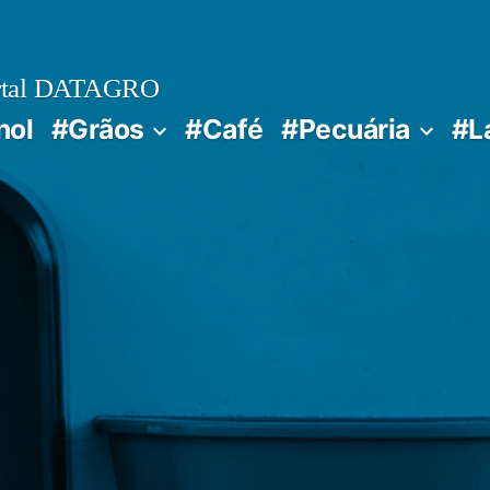
rtal DATAGRO
nol
#Grãos
#Café
#Pecuária
#L