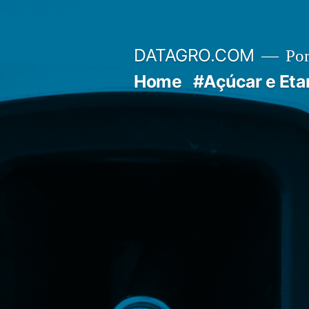
Pular
para
DATAGRO.COM
Po
o
Home
#Açúcar e Eta
conteúdo