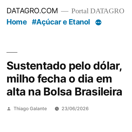
Pular
DATAGRO.COM
Portal DATAGRO
para
Home
#Açúcar e Etanol
o
conteúdo
Sustentado pelo dólar,
milho fecha o dia em
alta na Bolsa Brasileira
Publicado
Thiago Galante
23/06/2026
por