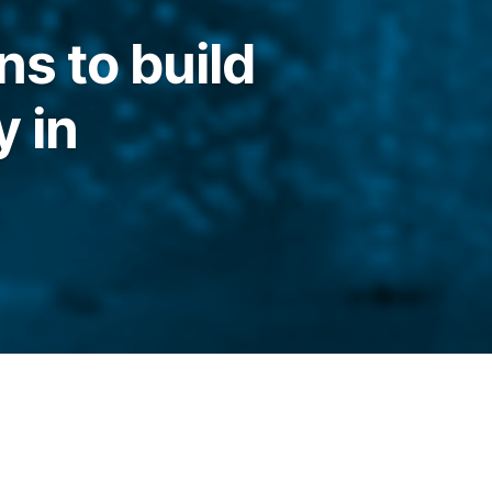
s to build
y in