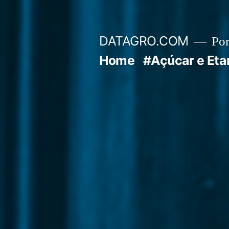
Pular
para
DATAGRO.COM
Po
o
Home
#Açúcar e Eta
conteúdo