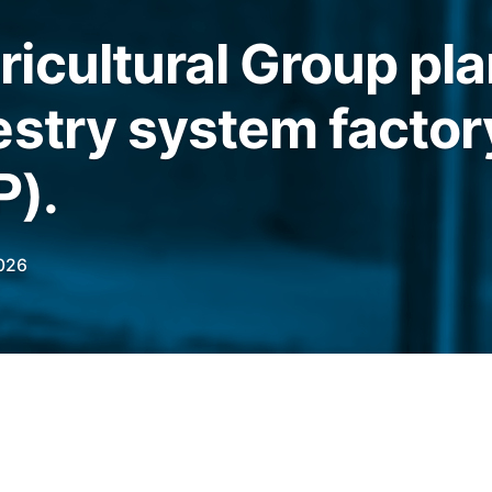
icultural Group plan
estry system factor
P).
026
 US private equity firm, plans to invest