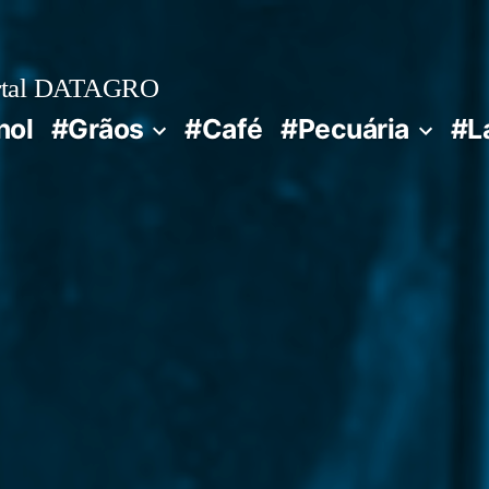
rtal DATAGRO
nol
#Grãos
#Café
#Pecuária
#L