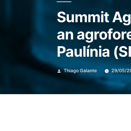
Summit Agr
an agrofor
Paulínia (S
Publicado
Thiago Galante
29/05/2
por
Summit Agricultural Group, a