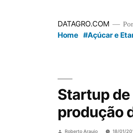
Pular
para
DATAGRO.COM
Po
o
Home
#Açúcar e Eta
conteúdo
Startup de
produção d
Publicado
Roberto Araujo
18/01/20