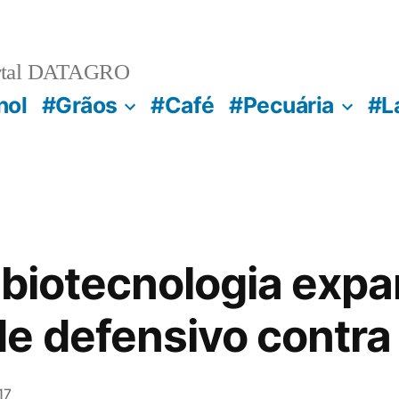
rtal DATAGRO
nol
#Grãos
#Café
#Pecuária
#L
 biotecnologia exp
e defensivo contr
17