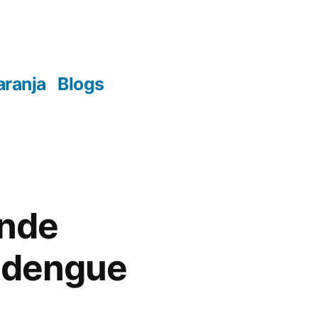
aranja
Blogs
ande
a dengue