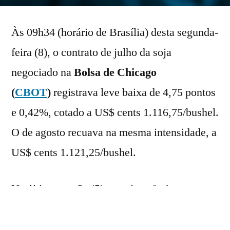
por
Às 09h34 (horário de Brasília) desta segunda-
feira (8), o contrato de julho da soja
negociado na
Bolsa de Chicago
(
CBOT
)
registrava leve baixa de 4,75 pontos
e 0,42%, cotado a US$ cents 1.116,75/bushel.
O de agosto recuava na mesma intensidade, a
US$ cents 1.121,25/bushel.
Na última sessão (5), os ativos fecharam no
campo negativo, com recuos de 0,71% e
0,57%, cotados a US$ cents 1.121,50/bushel