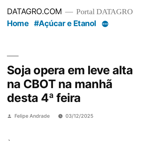
Pular
DATAGRO.COM
Portal DATAGRO
para
Home
#Açúcar e Etanol
o
conteúdo
Soja opera em leve alta
na CBOT na manhã
desta 4ª feira
Publicado
Felipe Andrade
03/12/2025
por