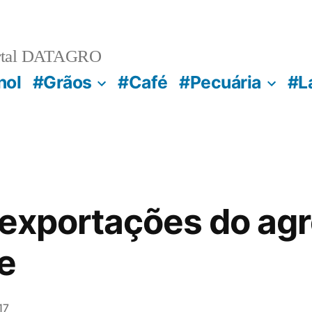
rtal DATAGRO
nol
#Grãos
#Café
#Pecuária
#L
a exportações do ag
e
17