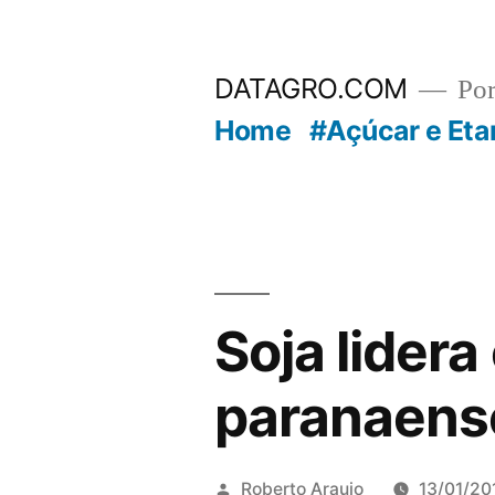
Pular
para
DATAGRO.COM
Po
o
Home
#Açúcar e Eta
conteúdo
Soja lider
paranaens
Publicado
Roberto Araujo
13/01/20