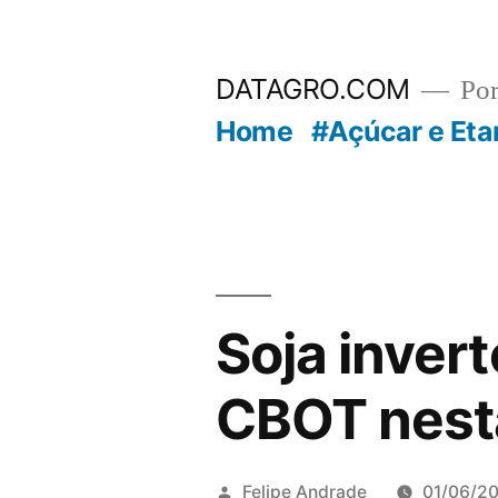
Pular
para
DATAGRO.COM
Po
o
Home
#Açúcar e Eta
conteúdo
Soja invert
CBOT nesta
Publicado
Felipe Andrade
01/06/2