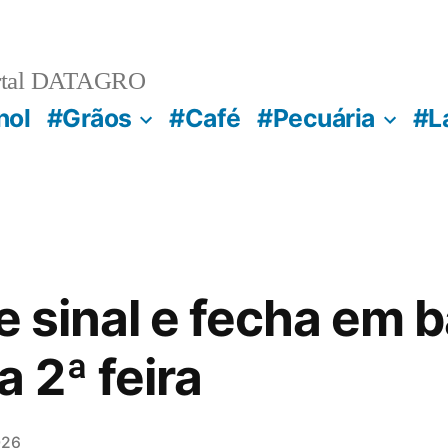
rtal DATAGRO
nol
#Grãos
#Café
#Pecuária
#L
e sinal e fecha em 
 2ª feira
026