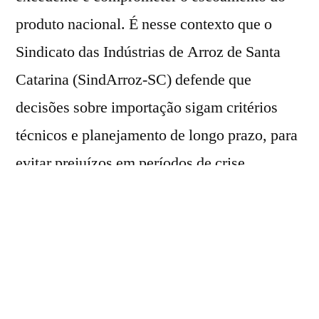
produto nacional. É nesse contexto que o
Sindicato das Indústrias de Arroz de Santa
Catarina (SindArroz-SC) defende que
decisões sobre importação sigam critérios
técnicos e planejamento de longo prazo, para
evitar prejuízos em períodos de crise.
Segundo dados da Embrapa, durante a Safra
2024/25, os países América Latina e o Caribe
(LAC) produziram, juntos, 3,5% da produção
mundial de arroz. O Brasil, sozinho, possui