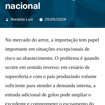
nacional
Publicado
Ronaldo Luiz
20/05/2026
por
No mercado do arroz, a importação tem papel
importante em situações excepcionais de
risco ao abastecimento. O problema é quando
ocorre em sentido inverso: em cenário de
superoferta e com o país produzindo volume
suficiente para atender a demanda interna, a
entrada adicional de grãos pode ampliar o
excedente e comprometer o escoamento do