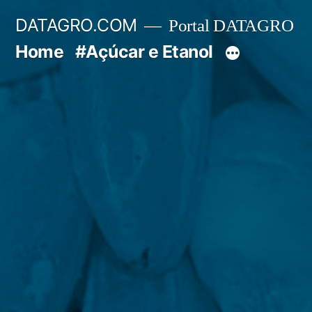
Pular
DATAGRO.COM
Portal DATAGRO
para
Home
#Açúcar e Etanol
o
conteúdo