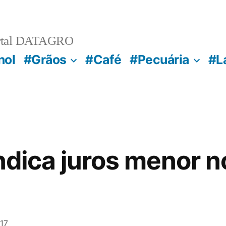
rtal DATAGRO
nol
#Grãos
#Café
#Pecuária
#L
indica juros menor n
17