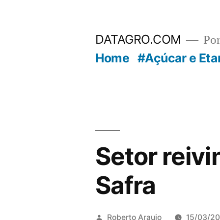
Pular
para
DATAGRO.COM
Po
o
Home
#Açúcar e Eta
conteúdo
Setor reiv
Safra
Publicado
Roberto Araujo
15/03/20