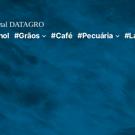
rtal DATAGRO
nol
#Grãos
#Café
#Pecuária
#L