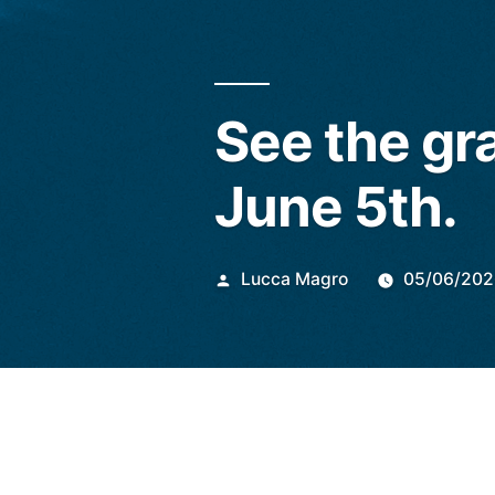
See the gra
June 5th.
Publicado
Lucca Magro
05/06/202
por