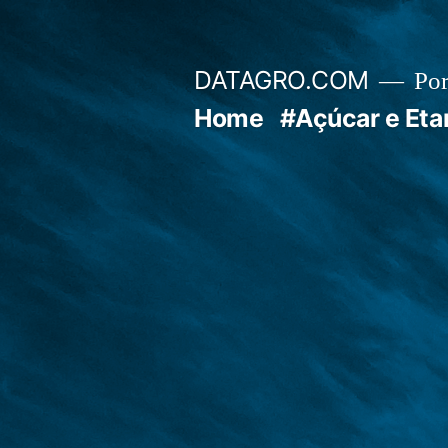
Pular
para
DATAGRO.COM
Po
o
Home
#Açúcar e Eta
conteúdo