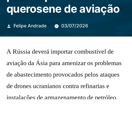
querosene de aviação
Publicado
Felipe Andrade
03/07/2026
por
A Rússia deverá importar combustível de
aviação da Ásia para amenizar os problemas
de abastecimento provocados pelos ataques
de drones ucranianos contra refinarias e
instalações de armazenamento de petróleo,
segundo fontes ouvidas pela Reuters nesta
sexta-feira (6).