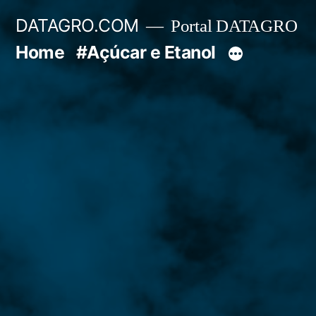
Pular
DATAGRO.COM
Portal DATAGRO
para
Home
#Açúcar e Etanol
o
conteúdo