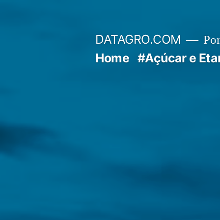
Pular
para
DATAGRO.COM
Po
o
Home
#Açúcar e Eta
conteúdo