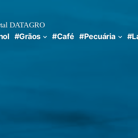
rtal DATAGRO
nol
#Grãos
#Café
#Pecuária
#L