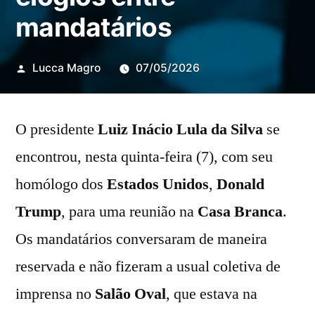
mandatários
Publicado
Lucca Magro
07/05/2026
por
O presidente
Luiz Inácio Lula da Silva
se
encontrou, nesta quinta-feira (7), com seu
homólogo dos
Estados Unidos
,
Donald
Trump
, para uma reunião na
Casa Branca
.
Os mandatários conversaram de maneira
reservada e não fizeram a usual coletiva de
imprensa no
Salão Oval
, que estava na