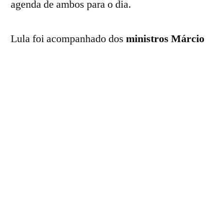
agenda de ambos para o dia.
Lula foi acompanhado dos
ministros Márcio
Rosa
(Desenvolvimento, Indústria, Comércio
e Serviços),
Alexandre Silveira
(Minas e
Energia do Brasil),
Dario Durigan
(Fazenda),
Wellington César
(Justiça e
Segurança Pública) e
Mauro Vieira
(Relações Exteriores).
Já ao lado de Trump, junto do vice-presidente
JD Vance
, estava a chefe de Gabinete da