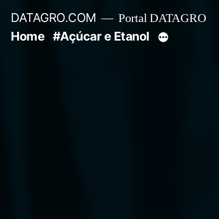
Pular
DATAGRO.COM
Portal DATAGRO
para
Home
#Açúcar e Etanol
o
conteúdo