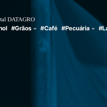
rtal DATAGRO
nol
#Grãos
#Café
#Pecuária
#L