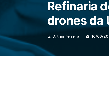
Refinaria 
drones da 
Publicado
Arthur Ferreira
16/06/20
por
De acordo com o
prefeito 
de
refinaria de
petróleo
da
Ucrânia
nesta terça-feira (