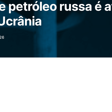
de petróleo russa é 
Ucrânia
26
de Moscou
,
Sergei Sobyanin
, uma instalação
Gazpromneft
foi danificada por
drones da
16). O ataque também foi confirmado pelo