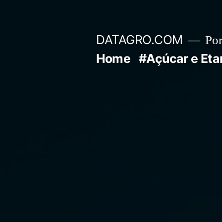
Pular
para
DATAGRO.COM
Po
o
Home
#Açúcar e Eta
conteúdo