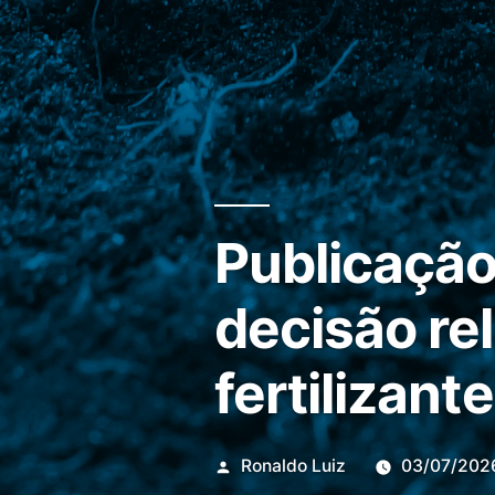
Publicação
decisão re
fertilizant
Publicado
Ronaldo Luiz
03/07/202