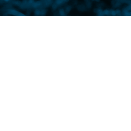
 Indústrias de Tecnologia para Produção
o livro “Interações entre fisiologia e
tes e metabolismo”, de autoria do professor e
 Federal do Paraná (UFPR), Átila Mógor.
 dos conhecimentos de nutrição mineral e de
co texto. Com mais de 450 artigos
aborda o ciclo completo das plantas — da