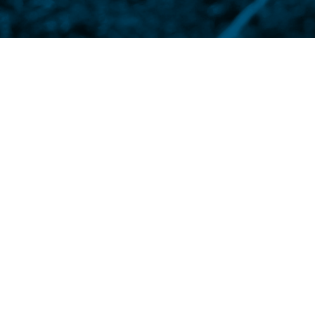
por
A Associação Brasileira das
Vegetal (Abisolo) participa d
nutrição de plantas: Nutrien
pesquisador da Universidade
O livro busca integrar parte
fisiologia vegetal em um úni
científicos citados, o livro 