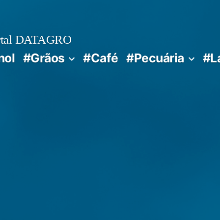
rtal DATAGRO
nol
#Grãos
#Café
#Pecuária
#L