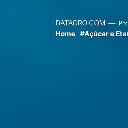
Pular
para
DATAGRO.COM
Po
o
Home
#Açúcar e Eta
conteúdo